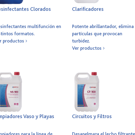
sinfectantes Clorados
Clarificadores
sinfectantes multifunción en
Potente abrillantador, elimina
stintos formatos.
partículas que provocan
r productos
turbidez.
Ver productos
mpiadores Vaso y Playas
Circuitos y Filtros
mpiadores para la línea de
Desapelmaza el lecho filtrante