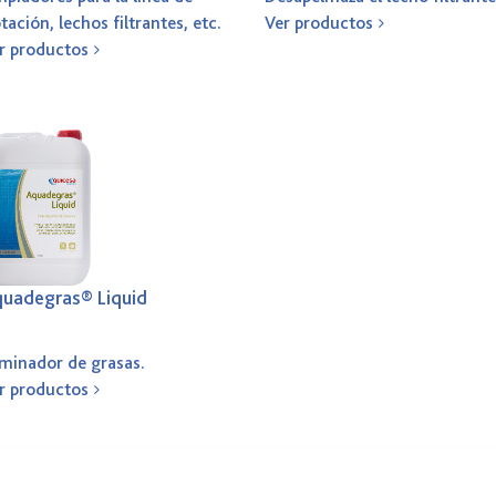
otación, lechos filtrantes, etc.
Ver productos
r productos
uadegras® Liquid
iminador de grasas.
r productos