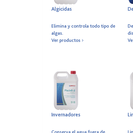
Algicidas
De
Elimina y controla todo tipo de
De
algas.
di
Ver productos
Ve
Invernadores
Li
Conserva el agua fuera de
Li