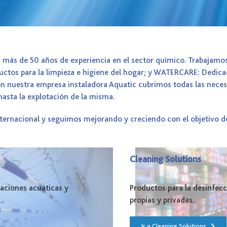
 más de 50 años de experiencia en el sector químico. Trabajamo
ctos para la limpieza e higiene del hogar; y WATERCARE: Dedicad
n nuestra empresa instaladora Aquatic cubrimos todas las necesid
asta la explotación de la misma.
ternacional y seguimos mejorando y creciendo con el objetivo d
Cleaning Solutions
laciones acuáticas y
Productos para la desinfecc
..
propias y privadas.
Ir a Cleaning Solutions