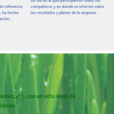
Un día en el que participamos todos los
de referencia
compañeros y en donde se informó sobre
l, ha hecho
los resultados y planes de la empresa ...
ación...
infección, con un alto nivel de
biente.