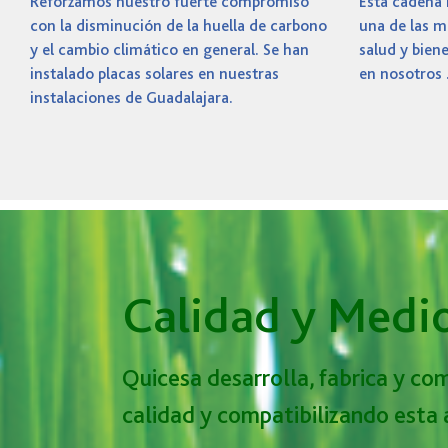
Reforzamos nuestro fuerte compromiso
Esta cadena 
con la disminución de la huella de carbono
una de las m
y el cambio climático en general. Se han
salud y biene
instalado placas solares en nuestras
en nosotros .
instalaciones de Guadalajara.
Calidad y Medi
Quicesa desarrolla, fabrica y com
calidad y compatibilizando esta