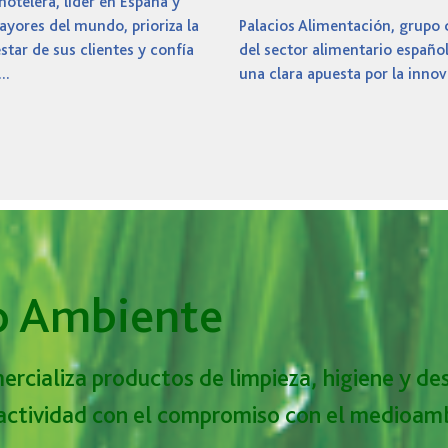
hotelera, líder en España y
ayores del mundo, prioriza la
Palacios Alimentación, grupo 
star de sus clientes y confía
del sector alimentario españo
..
una clara apuesta por la innov
o Ambiente
ercializa productos de limpieza, higiene y des
 actividad con el compromiso con el medioam