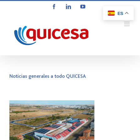
Saltar
Facebook
LinkedIn
YouTube
al
ES
contenido
Noticias generales a todo QUICESA
n