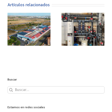
Artículos relacionados
GRUPO PALACIOS
apuesta por la
Celebramos la
n
electroporación
Convención Anual
para el tratamiento
2022 Quicesa
del agua
Buscar
Buscar:
Estamos en redes sociales