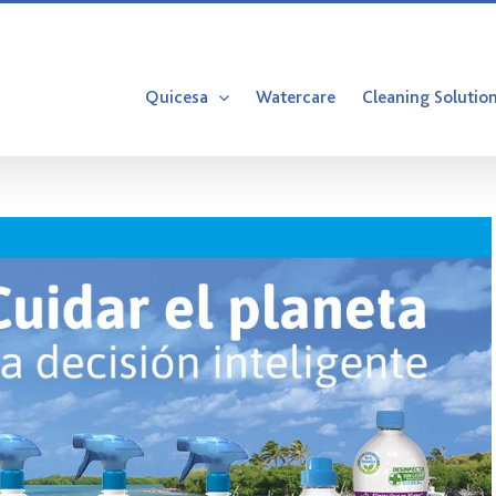
Quicesa
Watercare
Cleaning Solutio