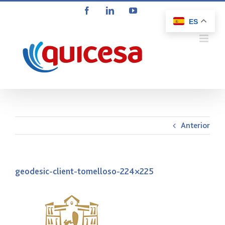
Saltar
Facebook
LinkedIn
YouTube
al
ES
contenido
Anterior
geodesic-client-tomelloso-224×225